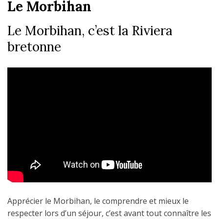
UN GÎTE 3 ÉPIS EN
Le Morbihan
BRETAGNE SUD
Le Morbihan, c’est la Riviera
bretonne
Apprécier le Morbihan, le comprendre et mieux le
respecter lors d’un séjour, c’est avant tout connaître les