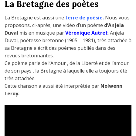
UN GÎTE 3 ÉPIS EN
La Bretagne des poètes
BRETAGNE SUD
La Bretagne est aussi une
terre de poésie.
Nous vous
proposons, ci-après, une vidéo d’un poème
d’Anjela
Duval
mis en musique par
Véronique Autret
. Anjela
Duval, poétesse bretonne (1905 – 1981), très attachée à
sa Bretagne a écrit des poèmes publiés dans des
revues bretonnantes.
Ce poème parle de l’Amour , de la Liberté et de l’amour
de son pays , la Bretagne à laquelle elle a toujours été
très attachée.
Cette chanson a aussi été interprétée par
Nolwenn
Leroy.