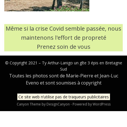
Même si la crise Covid semble passée, nous
maintenons l'effort de propreté
Prenez soin de vous
© Copyright 2021 –
Ty Arthur-Lanigo un gîte 3 épis en Bretagne
Sud
Toutes les photos sont de Marie-Pierre et Jean-Luc
Eveno et sont soumises à copyright
Ce site web n’utilise pas de traqueurs publicitaires
Canyon Theme by
DesignCanyon
⋅
Powered by
WordPress